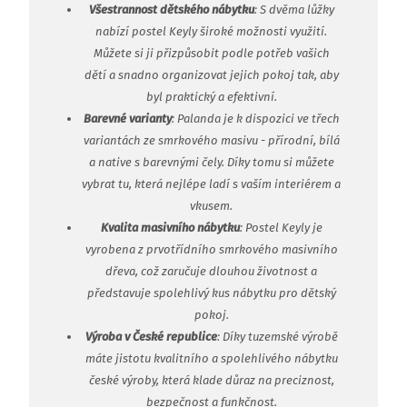
Všestrannost dětského nábytku
: S dvěma lůžky
nabízí postel Keyly široké možnosti využití.
Můžete si ji přizpůsobit podle potřeb vašich
dětí a snadno organizovat jejich pokoj tak, aby
byl praktický a efektivní.
Barevné varianty
: Palanda je k dispozici ve třech
variantách ze smrkového masivu - přírodní, bílá
a native s barevnými čely. Díky tomu si můžete
vybrat tu, která nejlépe ladí s vaším interiérem a
vkusem.
Kvalita masivního nábytku
: Postel Keyly je
vyrobena z prvotřídního smrkového masivního
dřeva, což zaručuje dlouhou životnost a
představuje spolehlivý kus nábytku pro dětský
pokoj.
Výroba v České republice
: Díky tuzemské výrobě
máte jistotu kvalitního a spolehlivého nábytku
české výroby, která klade důraz na preciznost,
bezpečnost a funkčnost.