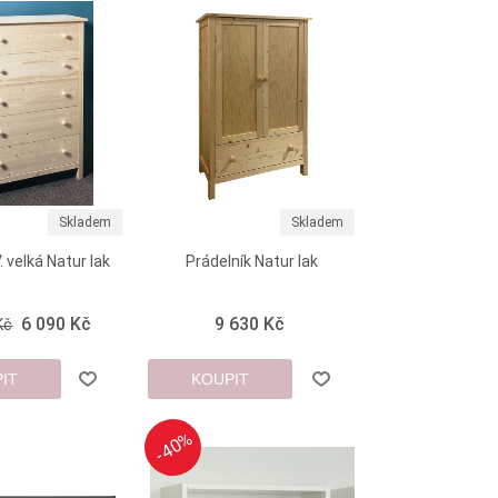
Skladem
Skladem
 velká Natur lak
Prádelník Natur lak
6 090 Kč
9 630 Kč
Kč
IT
KOUPIT
-40%
-40%