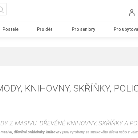
Postele
Pro děti
Pro seniory
Pro ubytova
ODY, KNIHOVNY, SKŘÍŇKY, POLI
Y Z MASIVU, DŘEVĚNÉ KNIHOVNY, SKŘÍŇKY A PO
 masivu
,
dřevěné prádelníky
,
knihovny
jsou vyrobeny za smrkového dřeva nebo z velmi 