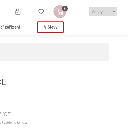
0
cí zařízení
% Slevy
CE
LICE
kvalitního lamina.