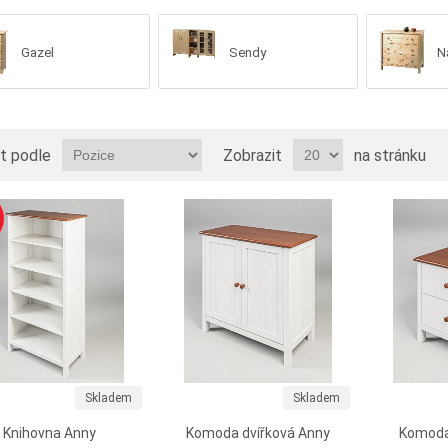
Gazel
Sendy
N
t podle
Zobrazit
na stránku
Skladem
Skladem
Knihovna Anny
Komoda dvířková Anny
Komoda 