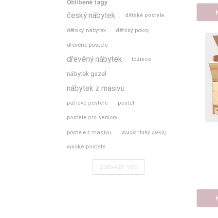
Oblíbené tagy
český nábytek
dětské postele
dětský nábytek
dětský pokoj
dřevěné postele
dřevěný nábytek
ložnice
nábytek gazel
nábytek z masivu
patrové postele
postel
postele pro seniory
postele z masivu
studentský pokoj
vysoké postele
ZOBRAZIT VŠE