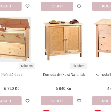
KOUPIT
KOUPIT
KOUP
Skladem
Skladem
Peřináč Gazel
Komoda dvířková Natur lak
Komoda II
6 720 Kč
6 840 Kč
4
KOUPIT
KOUPIT
KOUP