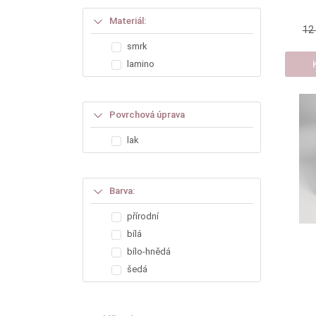
Materiál:
12
smrk
lamino
Povrchová úprava
lak
Barva:
přírodní
bílá
bílo-hnědá
šedá