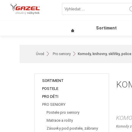
Sortiment
Úvod
Pro seniory
Komody, knihovny, skříňky, police
SORTIMENT
KOM
POSTELE
PRO DĚTI
PRO SENIORY
Postele pro seniory
KOMOD
Matrace a rošty
Komody z
Zásuvky pod postele, zábrany