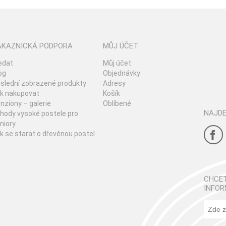
ÁKAZNICKÁ PODPORA
MŮJ ÚČET
edat
Můj účet
og
Objednávky
slední zobrazené produkty
Adresy
k nakupovat
Košík
nziony – galerie
Oblíbené
NAJDE
hody vysoké postele pro
niory
k se starat o dřevěnou postel
CHCET
INFOR