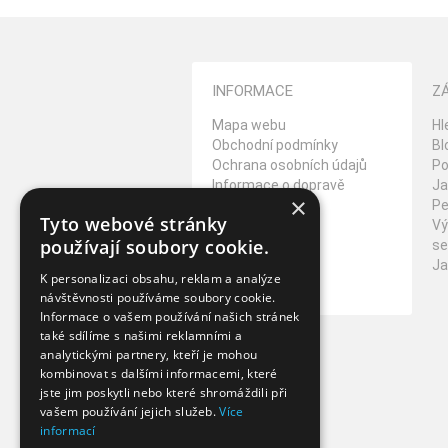
INFORMACE
Z
Mapa webu
Hl
Obchodní podmínky
Bl
Ochrana osobních údajů
Po
Informace o dopravě
Ja
×
Reklamační řád
Pe
Tyto webové stránky
Vrácení zboží
Vý
používají soubory cookie.
Kontakt
se
O Cookies
Ja
K personalizaci obsahu, reklam a analýze
Napište nám
návštěvnosti používáme soubory cookie.
Informace o vašem používání našich stránek
také sdílíme s našimi reklamními a
analytickými partnery, kteří je mohou
kombinovat s dalšími informacemi, které
jste jim poskytli nebo které shromáždili při
vašem používání jejich služeb.
Více
informací