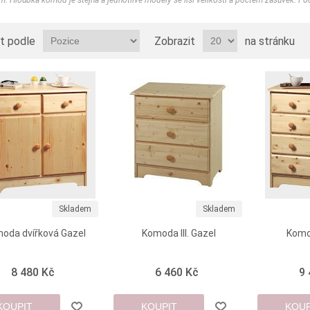
. Hloubka komod je stejná a jednotlivé modely se liší velikostí a počtem zásuvek. Po
t podle
Zobrazit
na stránku
Skladem
Skladem
oda dvířková Gazel
Komoda III. Gazel
Komo
8 480 Kč
6 460 Kč
9
KOUPIT
KOUPIT
KOUP