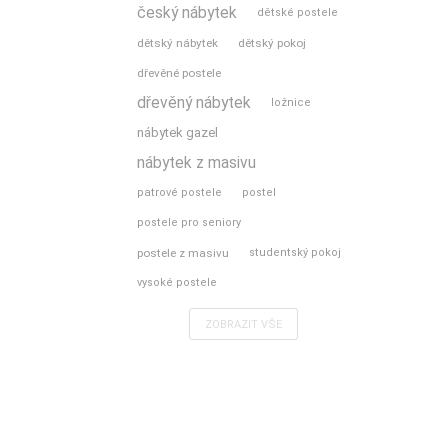
český nábytek
dětské postele
dětský nábytek
dětský pokoj
dřevěné postele
dřevěný nábytek
ložnice
nábytek gazel
nábytek z masivu
patrové postele
postel
postele pro seniory
postele z masivu
studentský pokoj
vysoké postele
ZOBRAZIT VŠE