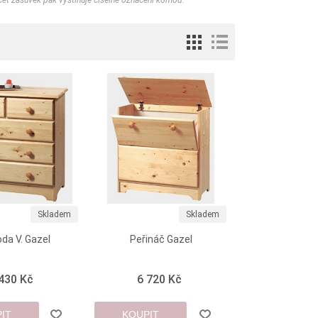
čet zásuvek pak vystihuje číselné označení komod.
Skladem
Skladem
da V. Gazel
Peřináč Gazel
 430 Kč
6 720 Kč
IT
KOUPIT