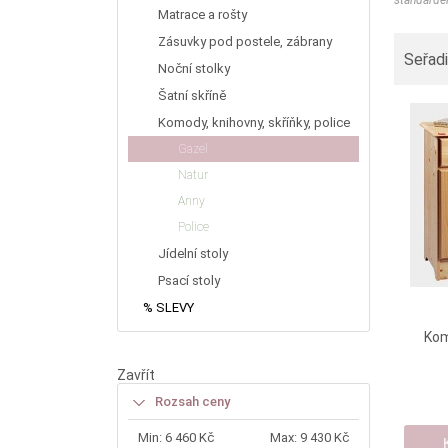
standardem
Matrace a rošty
Zásuvky pod postele, zábrany
Seřadi
Noční stolky
Šatní skříně
Komody, knihovny, skříňky, police
Gazel
Natur
Anny
Police
Jídelní stoly
Psací stoly
% SLEVY
Kom
Zavřít
Rozsah ceny
Min:
6 460 Kč
Max:
9 430 Kč