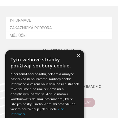
INFORMACE
ZÁKAZNICKÁ PODPORA
MŮJ ÚČET
NAJDETE NÁS NA
×
Tyto webové stránky
používají soubory cookie.
K personalizaci obsahu, reklam a analýze
návštěvnosti používáme soubory cookie.
Informace o vašem používání našich stránek
CHCETE PRAVIDELNĚ DOSTÁVAT INFORMACE O
také sdílíme s našimi reklamními a
NOVINKÁCH A AKCÍCH?
analytickými partnery, kteří je mohou
kombinovat s dalšími informacemi, které
ODESLAT
jste jim poskytli nebo které shromáždili při
vašem používání jejich služeb.
Více
informací