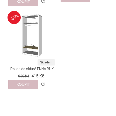
KOUPIT
-50%
-50%
Skladem
Police do skříně ENNA BUK
415 Kč
830 Kč
KOUPIT