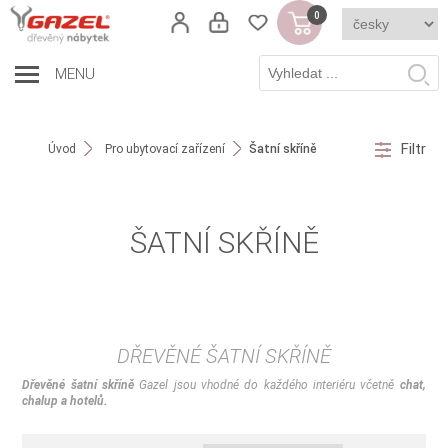
0
MENU
Filtr
Úvod
Pro ubytovací zařízení
Šatní skříně
ŠATNÍ SKŘÍNĚ
DŘEVĚNÉ ŠATNÍ SKŘÍNĚ
Dřevěné šatní skříně
Gazel jsou vhodné do každého interiéru včetně
chat,
chalup a hotelů.