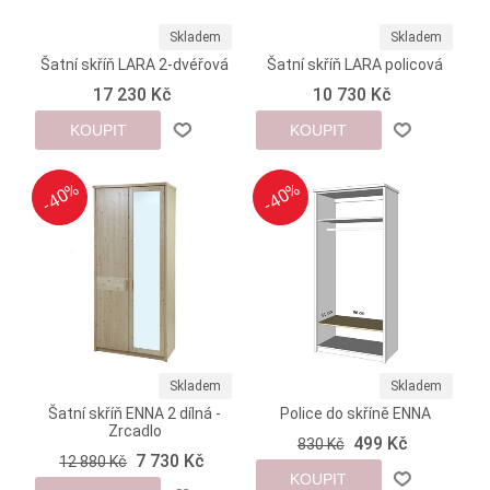
Skladem
Skladem
Šatní skříň LARA 2-dvéřová
Šatní skříň LARA policová
17 230 Kč
10 730 Kč
KOUPIT
KOUPIT
-40%
-40%
-40%
-40%
Skladem
Skladem
Šatní skříň ENNA 2 dílná -
Police do skříně ENNA
Zrcadlo
499 Kč
830 Kč
7 730 Kč
12 880 Kč
KOUPIT