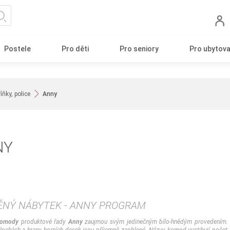
Postele
Pro děti
Pro seniory
Pro ubytova
ňky, police
Anny
NY
ĚNÝ NÁBYTEK - ANNY PROGRAM
 komody
produktové řady
Anny
zaujmou svým jedinečným bílo-hnědým provedením. La