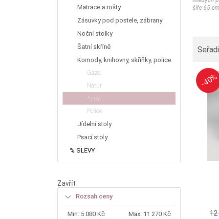
hnědých p
Matrace a rošty
šíře 65 cm
Zásuvky pod postele, zábrany
Noční stolky
Šatní skříně
Seřadi
Komody, knihovny, skříňky, police
Gazel
-40%
-40%
Natur
Anny
Police
Jídelní stoly
Psací stoly
% SLEVY
Zavřít
Rozsah ceny
12
Min:
5 080 Kč
Max:
11 270 Kč