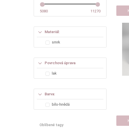
5080
11270
Materiál:
smrk
Povrchová úprava
lak
Barva:
bílo-hnědá
Oblíbené tagy