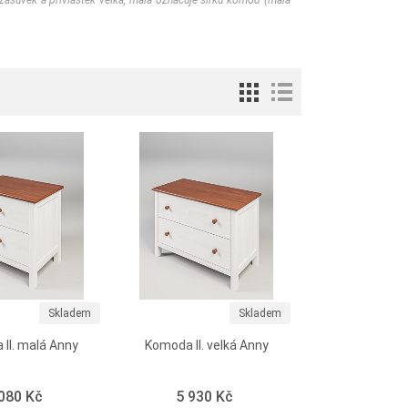
zásuvek a přívlastek velká, malá označuje šířku komod (malá –
Skladem
Skladem
II. malá Anny
Komoda II. velká Anny
 080 Kč
5 930 Kč