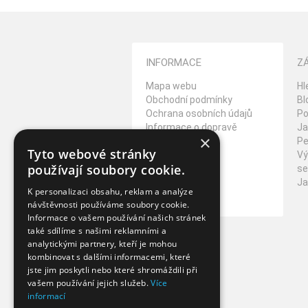
INFORMACE
Z
Mapa webu
Hl
Obchodní podmínky
Bl
Ochrana osobních údajů
Po
Informace o dopravě
Ja
×
Reklamační řád
Pe
Tyto webové stránky
Vrácení zboží
Vý
používají soubory cookie.
Kontakt
se
O Cookies
Ja
K personalizaci obsahu, reklam a analýze
Napište nám
návštěvnosti používáme soubory cookie.
Informace o vašem používání našich stránek
také sdílíme s našimi reklamními a
analytickými partnery, kteří je mohou
kombinovat s dalšími informacemi, které
jste jim poskytli nebo které shromáždili při
vašem používání jejich služeb.
Více
informací