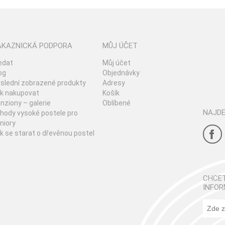
ÁKAZNICKÁ PODPORA
MŮJ ÚČET
edat
Můj účet
og
Objednávky
slední zobrazené produkty
Adresy
k nakupovat
Košík
nziony – galerie
Oblíbené
NAJDE
hody vysoké postele pro
niory
k se starat o dřevěnou postel
CHCET
INFOR