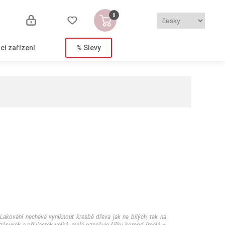
0
cí zařízení
% Slevy
kování nechává vyniknout kresbě dřeva jak na bílých, tak na