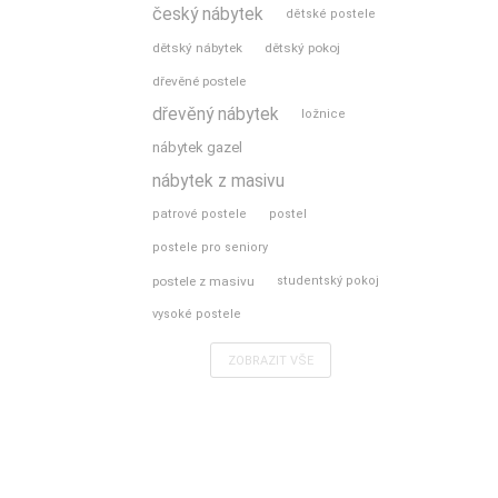
český nábytek
dětské postele
dětský nábytek
dětský pokoj
dřevěné postele
dřevěný nábytek
ložnice
nábytek gazel
nábytek z masivu
patrové postele
postel
postele pro seniory
postele z masivu
studentský pokoj
vysoké postele
ZOBRAZIT VŠE