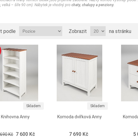
lochách a hrany horních desek jsou příjemně zaoblené. Názvy komod vystihují počet 
, velká – šíře 90 cm). Nábytek je vhodný pro
chaty, chalupy a penziony.
t podle
Zobrazit
na stránku
Skladem
Skladem
Knihovna Anny
Komoda dvířková Anny
Komoda 
7 600 Kč
7 690 Kč
5
 690 Kč