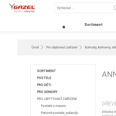
Sortiment
Úvod
Pro ubytovací zařízení
Komody, knihovny, skří
SORTIMENT
AN
POSTELE
PRO DĚTI
PRO SENIORY
PRO UBYTOVACÍ ZAŘÍZENÍ
DŘEV
Postele z masivu
Dřevěné
Patrové postele, palandy