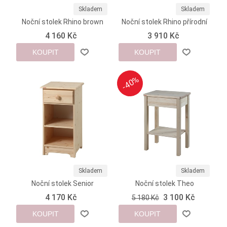
Skladem
Skladem
Noční stolek Rhino brown
Noční stolek Rhino přírodní
4 160 Kč
3 910 Kč
KOUPIT
KOUPIT
-40%
-40%
Skladem
Skladem
Noční stolek Senior
Noční stolek Theo
4 170 Kč
3 100 Kč
5 180 Kč
KOUPIT
KOUPIT