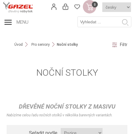
0
MENU
Filtr
Úvod
Pro seniory
Noční stolky
NOČNÍ STOLKY
DŘEVĚNÉ NOČNÍ STOLKY Z MASIVU
Nabízíme celou řadu nočních stolků v několika barevných variantách.
Seřadit podle