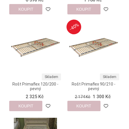
KOUPIT
KOUPIT
-40%
-40%
Skladem
Skladem
Rošt Primaflex 120/200 -
Rošt Primaflex 90/210 -
pevný
pevný
2 325 Kč
1 300 Kč
2 174 Kč
KOUPIT
KOUPIT