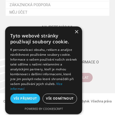
ZÁKAZNICKÁ PODPORA
MŮJ ÚČET
NAJDETE NÁS NA
×
Tyto webové stránky
používají soubory cookie.
K personalizaci obsahu, reklam a analýze
návštěvnosti používáme soubory cookie.
Informace o vašem používání našich stránek
CHCETE PRAVIDELNĚ DOSTÁVAT INFORMACE O
také sdílíme s našimi reklamními a
NOVINKÁCH A AKCÍCH?
analytickými partnery, kteří je mohou
kombinovat s dalšími informacemi, které
ODESLAT
jste jim poskytli nebo které shromáždili při
vašem používání jejich služeb.
Více
informací
VŠE PŘIJMOUT
VŠE ODMÍTNOUT
Copyright © 2026 GAZEL - Nábytek z masivu, dřevěný nábytek. Všechna práva
vyhrazena.
POWERED BY COOKIESCRIPT
Powered by
nopCommerce