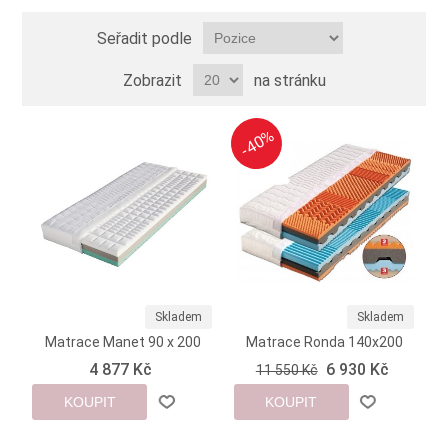
Seřadit podle
Zobrazit
na stránku
-40%
-40%
Skladem
Skladem
Matrace Manet 90 x 200
Matrace Ronda 140x200
4 877 Kč
6 930 Kč
11 550 Kč
KOUPIT
KOUPIT