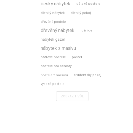
český nábytek
dětské postele
dětský nábytek
dětský pokoj
dřevěné postele
dřevěný nábytek
ložnice
nábytek gazel
nábytek z masivu
patrové postele
postel
postele pro seniory
postele z masivu
studentský pokoj
vysoké postele
ZOBRAZIT VŠE