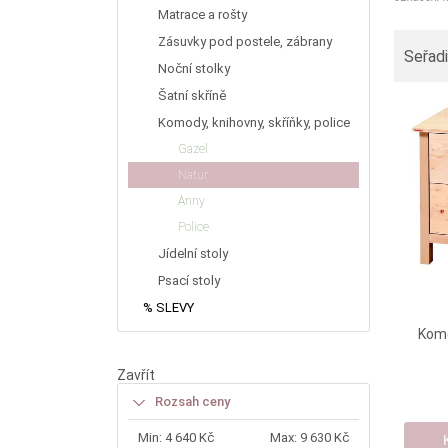
Matrace a rošty
Zásuvky pod postele, zábrany
Seřadi
Noční stolky
Šatní skříně
Komody, knihovny, skříňky, police
Gazel
Natur
Anny
Police
Jídelní stoly
Psací stoly
% SLEVY
Komo
Zavřít
Rozsah ceny
Min:
4 640 Kč
Max:
9 630 Kč