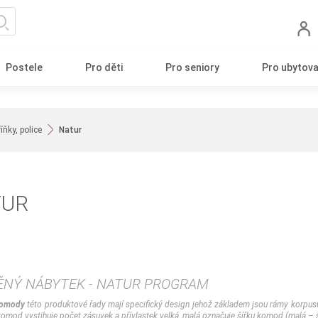
Postele
Pro děti
Pro seniory
Pro ubytova
ňky, police
Natur
TUR
ĚNÝ NÁBYTEK - NATUR PROGRAM
komody
této produktové řady mají specifický design jehož základem jsou rámy korpusu 
omod vystihuje počet zásuvek a přívlastek velká, malá označuje šířku komod (malá – š