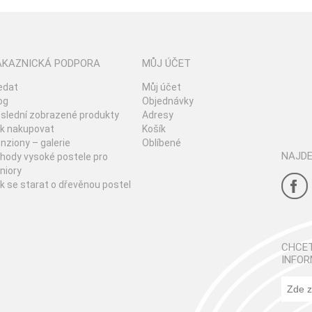
ÁKAZNICKÁ PODPORA
MŮJ ÚČET
edat
Můj účet
og
Objednávky
slední zobrazené produkty
Adresy
k nakupovat
Košík
nziony – galerie
Oblíbené
NAJDE
hody vysoké postele pro
niory
k se starat o dřevěnou postel
CHCET
INFOR