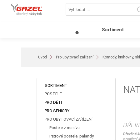
Sortiment
Úvod
Pro ubytovací zařízení
Komody, knihovny, skří
SORTIMENT
NA
POSTELE
PRO DĚTI
PRO SENIORY
PRO UBYTOVACÍ ZAŘÍZENÍ
DŘEV
Postele z masivu
Dřevěné 
Patrové postele, palandy
označení k