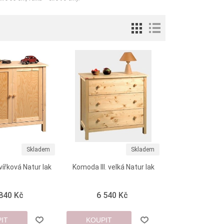
Skladem
Skladem
ířková Natur lak
Komoda III. velká Natur lak
 840 Kč
6 540 Kč
IT
KOUPIT