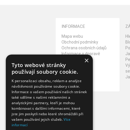
INFORMACE
Z
Mapa webu
Hl
Obchodní podmínky
Bl
Ochrana osobních údajů
Po
Informace o dopravě
Ja
×
Reklamační řád
Pe
Tyto webové stránky
Vrácení zboží
Vý
používají soubory cookie.
Kontakt
se
O Cookies
Ja
K personalizaci obsahu, reklam a analýze
Napište nám
návštěvnosti používáme soubory cookie.
Informace o vašem používání našich stránek
také sdílíme s našimi reklamními a
analytickými partnery, kteří je mohou
kombinovat s dalšími informacemi, které
jste jim poskytli nebo které shromáždili při
vašem používání jejich služeb.
Více
informací