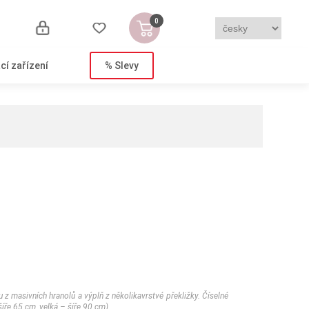
0
cí zařízení
% Slevy
z masivních hranolů a výplň z několikavrstvé překližky. Číselné
íře 65 cm, velká – šíře 90 cm).