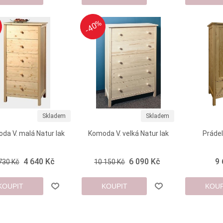
-40%
-40%
Skladem
Skladem
da V. malá Natur lak
Komoda V. velká Natur lak
Prádel
4 640 Kč
6 090 Kč
9
730 Kč
10 150 Kč
KOUPIT
KOUPIT
KOUP