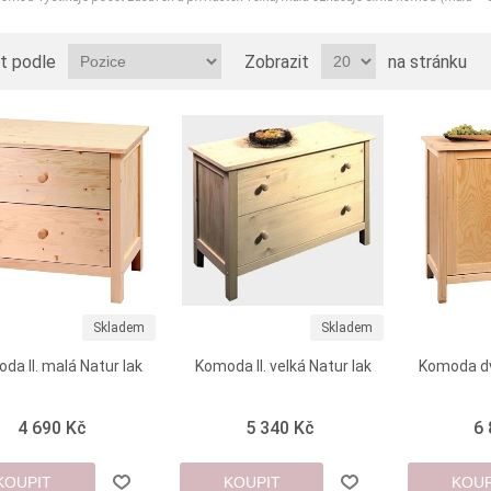
t podle
Zobrazit
na stránku
Skladem
Skladem
da II. malá Natur lak
Komoda II. velká Natur lak
Komoda dv
4 690 Kč
5 340 Kč
6
KOUPIT
KOUPIT
KOUP