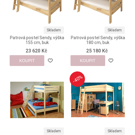
Skladem
Skladem
Patrová postel Sendy, výška
Patrová postel Sendy, výška
155 cm, buk
180 cm, buk
23 620 Kč
25 180 Kč
KOUPIT
KOUPIT
-40%
-40%
Skladem
Skladem