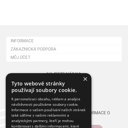
INFORMACE
ZÁKAZNICKÁ PODPORA
MŮJ ÚČET
NAJDETE NÁS NA
×
Tyto webové stránky
používají soubory cookie.
K personalizaci obsahu, reklam a analýze
návštěvnosti používáme soubory cookie.
Informace o vašem používání našich stránek
CHCETE PRAVIDELNĚ DOSTÁVAT INFORMACE O
také sdílíme s našimi reklamními a
NOVINKÁCH A AKCÍCH?
analytickými partnery, kteří je mohou
kombinovat s dalšími informacemi, které