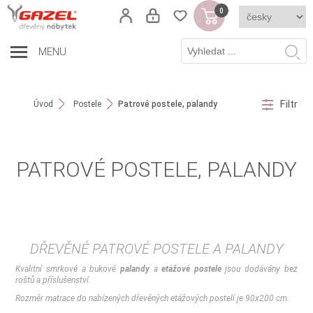
0
MENU
Filtr
Úvod
Postele
Patrové postele, palandy
PATROVÉ POSTELE, PALANDY
DŘEVĚNÉ PATROVÉ POSTELE A PALANDY
Kvalitní smrkové a bukové
palandy
a
etážové postele
jsou dodávány bez
roštů a příslušenství.
Rozměr matrace do nabízených dřevěných etážových postelí je 90x200 cm.