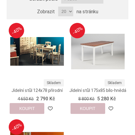
Zobrazit
na stránku
-40%
-40%
-40%
-40%
Skladem
Skladem
Jídelní stůl 124x78 přírodní
Jídelní stůl 175x85 bílo-hnědá
2 790 Kč
5 280 Kč
4 650 Kč
8 800 Kč
KOUPIT
KOUPIT
-40%
-40%