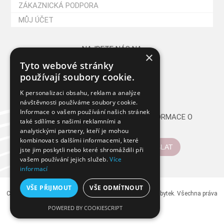
ZÁKAZNICKÁ PODPORA
MŮJ ÚČET
NAJDETE NÁS NA
×
Tyto webové stránky
používají soubory cookie.
K personalizaci obsahu, reklam a analýze
návštěvnosti používáme soubory cookie.
Informace o vašem používání našich stránek
CHCETE PRAVIDELNĚ DOSTÁVAT INFORMACE O
také sdílíme s našimi reklamními a
NOVINKÁCH A AKCÍCH?
analytickými partnery, kteří je mohou
kombinovat s dalšími informacemi, které
ODESLAT
jste jim poskytli nebo které shromáždili při
vašem používání jejich služeb.
Více
informací
VŠE PŘIJMOUT
VŠE ODMÍTNOUT
Copyright © 2026 GAZEL - Nábytek z masivu, dřevěný nábytek. Všechna práva
vyhrazena.
POWERED BY COOKIESCRIPT
Powered by
nopCommerce