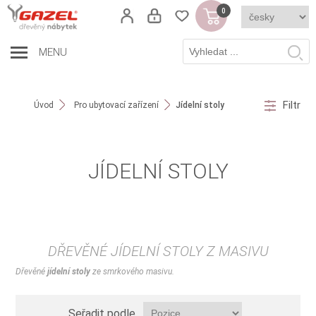
0
MENU
Filtr
Úvod
Pro ubytovací zařízení
Jídelní stoly
JÍDELNÍ STOLY
DŘEVĚNÉ JÍDELNÍ STOLY Z MASIVU
Dřevěné
jídelní stoly
ze smrkového masivu.
Seřadit podle