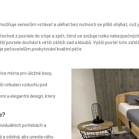
možňuje seniorům vstávat a uléhat bez nutnosti se příliš ohýbat, což
echod z postele do stoje a zpět, čímž se snižuje riziko nebezpečnýc
ižší postele dochází k větší zátěži zad a kloubů. Vyšší postel tuto zátě
e pečovatelům poskytování kvalitní péče.
íce místa pro úložné boxy,
ší cirkulaci vzduchu pod
ní a elegantní design, který
e?
dividuálních potřebách a
 a odolná, aby unesla váhu