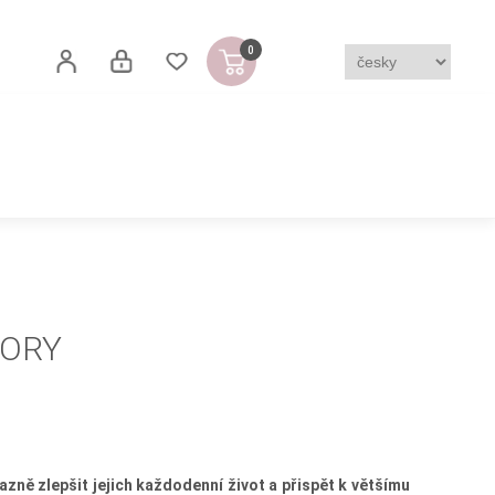
0
IORY
ně zlepšit jejich každodenní život a přispět k většímu