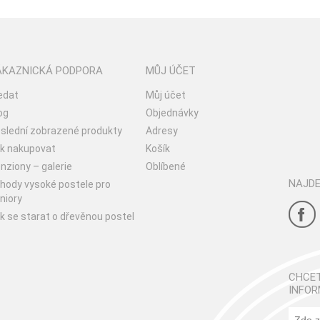
ÁKAZNICKÁ PODPORA
MŮJ ÚČET
edat
Můj účet
og
Objednávky
slední zobrazené produkty
Adresy
k nakupovat
Košík
nziony – galerie
Oblíbené
NAJDE
hody vysoké postele pro
niory
k se starat o dřevěnou postel
CHCET
INFOR