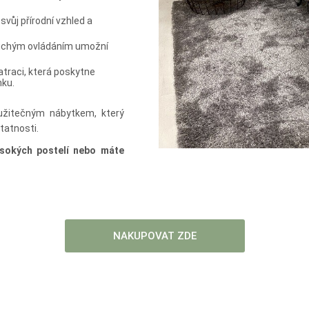
svůj přírodní vzhled a
duchým ovládáním umožní
matraci, která poskytne
nku.
užitečným nábytkem, který
statnosti.
sokých postelí nebo máte
NAKUPOVAT ZDE