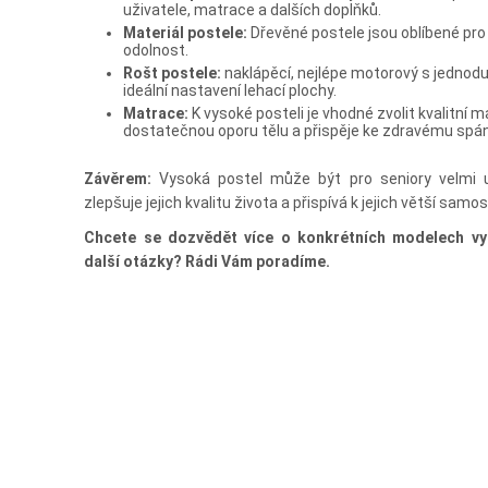
uživatele, matrace a dalších doplňků.
Materiál postele:
Dřevěné postele jsou oblíbené pro 
odolnost.
Rošt postele:
naklápěcí, nejlépe motorový s jedno
ideální nastavení lehací plochy.
Matrace:
K vysoké posteli je vhodné zvolit kvalitní 
dostatečnou oporu tělu a přispěje ke zdravému spá
Závěrem:
Vysoká postel může být pro seniory velmi 
zlepšuje jejich kvalitu života a přispívá k jejich větší samo
Chcete se dozvědět více o konkrétních modelech vy
další otázky? Rádi Vám poradíme.