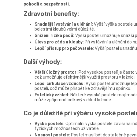
pohodlí a bezpečnosti.
Zdravotní benefity:
Snadnější vstávání a uléhání:
Vyšší výška postele u
bolestmi kloubů velmi důležité.
Snížení rizika pádů:
Vyšší postel umožňuje snazší př
Úleva pro záda a klouby:
Při vstávání a uléhání do n
Lepší přístup pro pečovatele:
Vyšší postel usnadňuj
Další výhody:
Větší úložný prostor:
Pod vysokou postelí je často v
což umožňuje efektivnější využití prostoru v ložnici.
Lepší cirkulace vzduchu:
Vyšší postel umožňuje lep
postelí, což může přispět ke zdravějšímu spánku.
Estetický vzhled:
Některé vysoké postele mají moder
může zpříjemnit celkový vzhled ložnice.
Co je důležité při výběru vysoké postel
Výška postele:
Optimální výška postele závisí na in
fyzických možnostech uživatele.
Nosnost postele:
Postel musí být dostatečně pevná