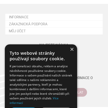
INFORMACE
ZÁKAZNICKÁ PODPORA
MŮJ ÚČET
NAJDETE NÁS NA
×
Tyto webové stránky
používají soubory cookie.
K personalizaci obsahu, reklam a analýze
návštěvnosti používáme soubory cookie.
Informace o vašem používání našich stránek
CHCETE PRAVIDELNĚ DOSTÁVAT INFORMACE O
také sdílíme s našimi reklamními a
NOVINKÁCH A AKCÍCH?
analytickými partnery, kteří je mohou
kombinovat s dalšími informacemi, které
ODESLAT
jste jim poskytli nebo které shromáždili při
vašem používání jejich služeb.
Více
informací