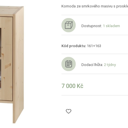
Komoda ze smrkového masivu s proskle
Dostupnost:
1 skladem
Kód produktu:
161+163
Dodací lhůta:
2 týdny
7 000 Kč