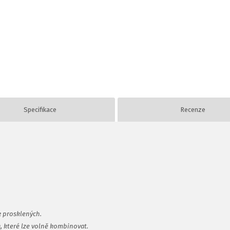
Specifikace
Recenze
k prosklených.
a, které lze volně kombinovat.