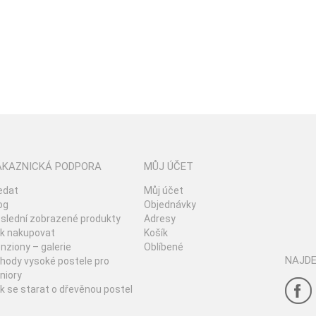
ÁKAZNICKÁ PODPORA
MŮJ ÚČET
edat
Můj účet
og
Objednávky
slední zobrazené produkty
Adresy
k nakupovat
Košík
nziony – galerie
Oblíbené
NAJDE
hody vysoké postele pro
niory
k se starat o dřevěnou postel