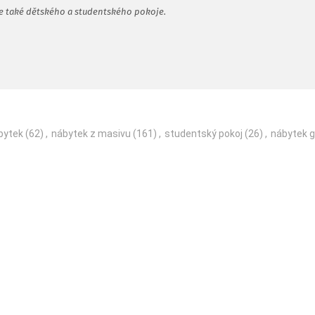
ale také dětského a studentského pokoje.
bytek
(62)
,
nábytek z masivu
(161)
,
studentský pokoj
(26)
,
nábytek g