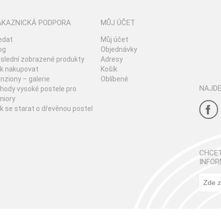
ÁKAZNICKÁ PODPORA
MŮJ ÚČET
edat
Můj účet
og
Objednávky
slední zobrazené produkty
Adresy
k nakupovat
Košík
nziony – galerie
Oblíbené
NAJDE
hody vysoké postele pro
niory
k se starat o dřevěnou postel
CHCET
INFOR