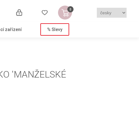
0
cí zařízení
% Slevy
KO 'MANŽELSKÉ