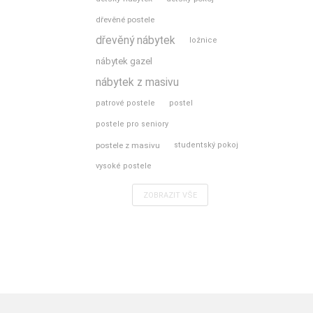
dřevěné postele
dřevěný nábytek
ložnice
nábytek gazel
nábytek z masivu
patrové postele
postel
postele pro seniory
postele z masivu
studentský pokoj
vysoké postele
ZOBRAZIT VŠE