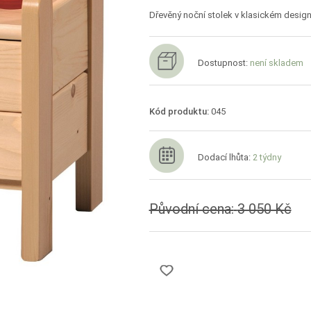
Dřevěný noční stolek v klasickém desig
Dostupnost:
není skladem
Kód produktu:
045
Dodací lhůta:
2 týdny
Původní cena:
3 050 Kč