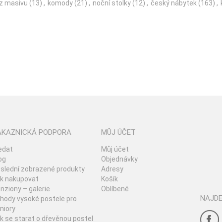
z masivu
(13)
,
komody
(21)
,
noční stolky
(12)
,
český nábytek
(163)
,
ÁKAZNICKÁ PODPORA
MŮJ ÚČET
edat
Můj účet
og
Objednávky
slední zobrazené produkty
Adresy
k nakupovat
Košík
nziony – galerie
Oblíbené
NAJDE
hody vysoké postele pro
niory
k se starat o dřevěnou postel