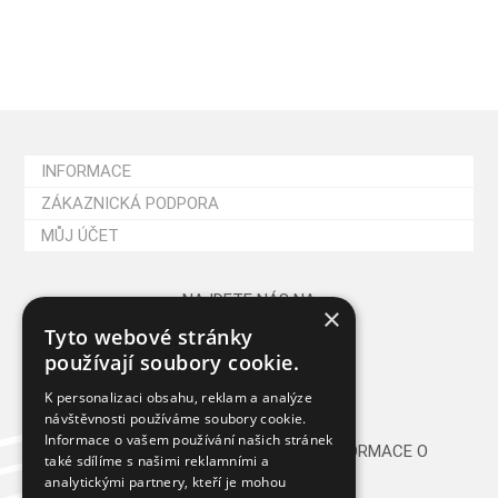
INFORMACE
ZÁKAZNICKÁ PODPORA
MŮJ ÚČET
NAJDETE NÁS NA
×
Tyto webové stránky
používají soubory cookie.
K personalizaci obsahu, reklam a analýze
návštěvnosti používáme soubory cookie.
Informace o vašem používání našich stránek
CHCETE PRAVIDELNĚ DOSTÁVAT INFORMACE O
také sdílíme s našimi reklamními a
NOVINKÁCH A AKCÍCH?
analytickými partnery, kteří je mohou