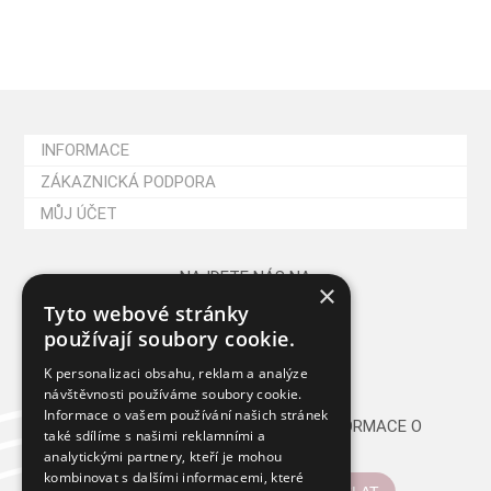
INFORMACE
ZÁKAZNICKÁ PODPORA
MŮJ ÚČET
NAJDETE NÁS NA
×
Tyto webové stránky
používají soubory cookie.
K personalizaci obsahu, reklam a analýze
návštěvnosti používáme soubory cookie.
Informace o vašem používání našich stránek
CHCETE PRAVIDELNĚ DOSTÁVAT INFORMACE O
také sdílíme s našimi reklamními a
NOVINKÁCH A AKCÍCH?
analytickými partnery, kteří je mohou
kombinovat s dalšími informacemi, které