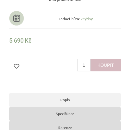
Dodací lhůta:
2 týdny
5 690 Kč
KOUPIT
Popis
Specifikace
Recenze