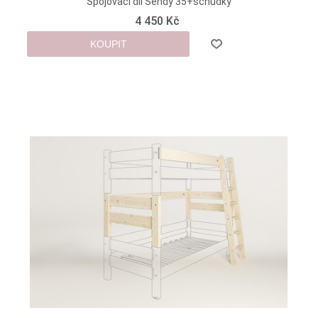
Spojovací díl Sendy 35+schůdky
4 450 Kč
KOUPIT