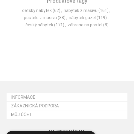
Produktové tagy
dětský nábytek
(62)
,
nábytek z masivu
(161)
,
postele z masivu
(88)
,
nábytek gazel
(119)
,
český nábytek
(171)
,
zábrana na postel
(8)
INFORMACE
ZÁKAZNICKÁ PODPORA
MŮJ ÚČET
NAJDETE NÁS NA